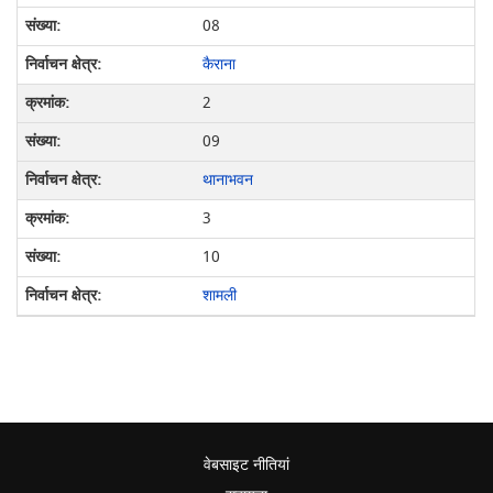
08
कैराना
2
09
थानाभवन
3
10
शामली
वेबसाइट नीतियां